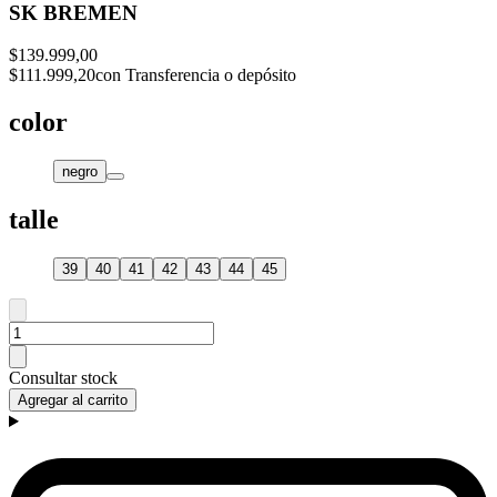
SK BREMEN
$139.999,00
$111.999,20
con Transferencia o depósito
color
negro
talle
39
40
41
42
43
44
45
Consultar stock
Agregar al carrito